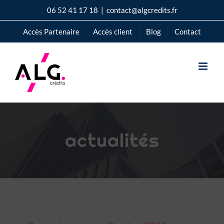
Passer
06 52 41 17 18
|
contact@algcredits.fr
au
Accès Partenaire
Accès client
Blog
Contact
contenu
actualités