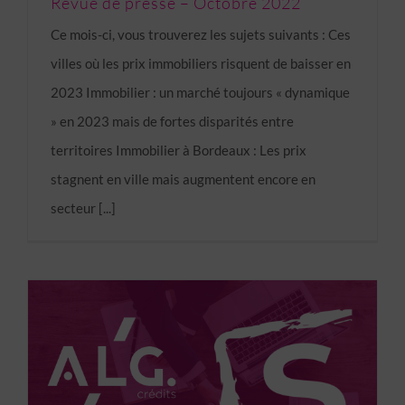
Revue de presse – Octobre 2022
Ce mois-ci, vous trouverez les sujets suivants : Ces
villes où les prix immobiliers risquent de baisser en
2023 Immobilier : un marché toujours « dynamique
» en 2023 mais de fortes disparités entre
territoires Immobilier à Bordeaux : Les prix
stagnent en ville mais augmentent encore en
secteur [...]
ALG Crédits sera présent au Salon du Crédit.