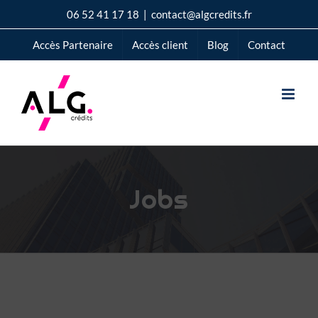
Passer
06 52 41 17 18
|
contact@algcredits.fr
au
Accès Partenaire
Accès client
Blog
Contact
contenu
Jobs