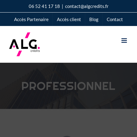
Passer
06 52 41 17 18
|
contact@algcredits.fr
au
Accès Partenaire
Accès client
Blog
Contact
contenu
PROFESSIONNEL