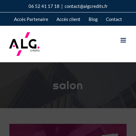
Passer
06 52 41 17 18
|
contact@algcredits.fr
au
Accès Partenaire
Accès client
Blog
Contact
contenu
salon