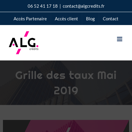
Passer
06 52 41 17 18
|
contact@algcredits.fr
au
Accès Partenaire
Accès client
Blog
Contact
contenu
Grille des taux Mai
2019
Voir