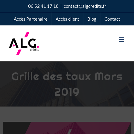
Passer
06 52 41 17 18
|
contact@algcredits.fr
au
Accès Partenaire
Accès client
Blog
Contact
contenu
Grille des taux Mars
2019
Voir