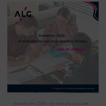
Investir en 2026 : ce n’est plus qu’une seule question de taux, mais de stratégie !
Investir en 2026 : ce n’est plus qu’une