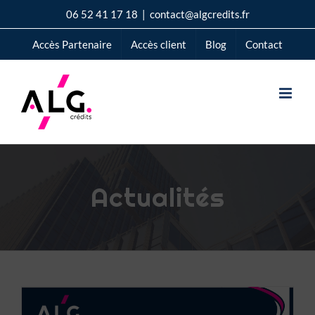
Passer
06 52 41 17 18
|
contact@algcredits.fr
au
Accès Partenaire
Accès client
Blog
Contact
contenu
Actualités