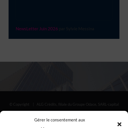
NewsLetter Juin 2026
par Sylvie Messina
© Copyright
| ALG Crédits, filiale du Groupe Odace, SARL-capital
social de 8 000 €-RCS Bordeaux-n° 791 341 126-siège social : 60
Gérer le consentement aux
av.de la Libération -33700 Mérignac – Mandataire non exclusif en