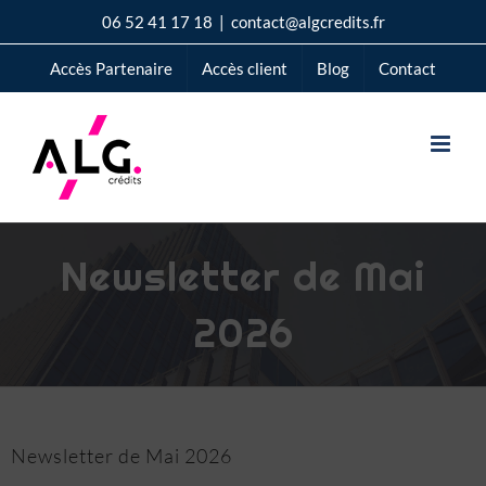
Passer
06 52 41 17 18
|
contact@algcredits.fr
au
Accès Partenaire
Accès client
Blog
Contact
contenu
Newsletter de Mai
2026
Newsletter de Mai 2026